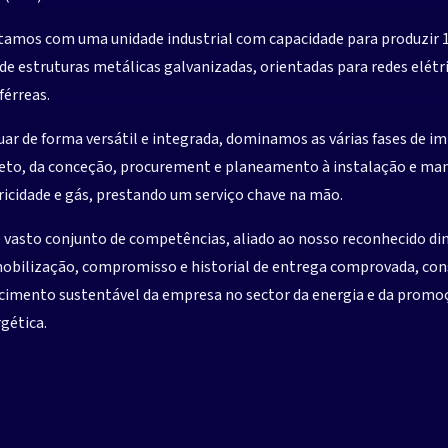
amos com uma unidade industrial com capacidade para produzir 1
de estruturas metálicas galvanizadas, orientadas para redes elétr
 férreas.
uar de forma versátil e integrada, dominamos as várias fases de 
eto, da conceção, procurement e planeamento à instalação e ma
ricidade e gás, prestando um serviço chave na mão.
 vasto conjunto de competências, aliado ao nosso reconhecido d
isa de um par
obilização, compromisso e historial de entrega comprovada, const
cimento sustentável da empresa no sector da energia e da promo
gética.
 desenvolver 
róximo project