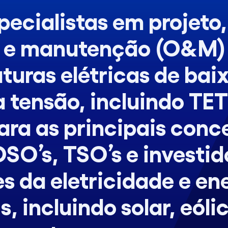
ecialistas em projeto,
 e manutenção (O&M)
turas elétricas de baix
a tensão, incluindo TE
ara as principais conc
DSO’s, TSO’s e investi
es da eletricidade e en
, incluindo solar, eóli