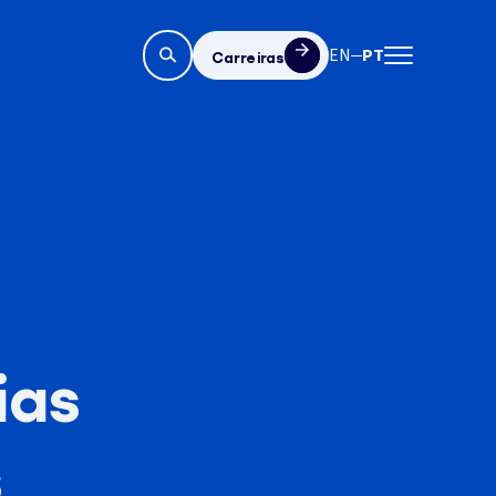
EN
PT
Carreiras
ias
s