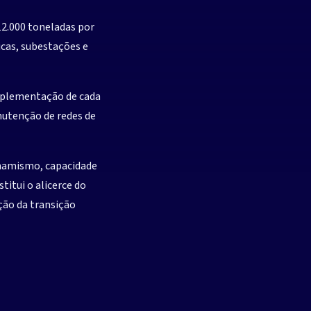
2.000 toneladas por
icas, subestações e
implementação de cada
nutenção de redes de
inamismo, capacidade
ceiro
itui o alicerce do
ção da transição
o seu
o?