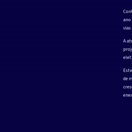
Cont
ano 
vias
A at
proj
elet
Este
Prec
de m
cres
ener
para
p