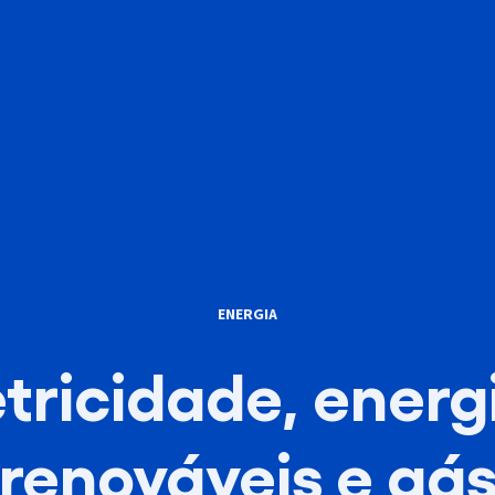
ENERGIA
etricidade, energ
renováveis e gá