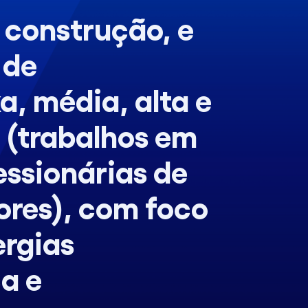
 construção, e
 de
a, média, alta e
T (trabalhos em
essionárias de
dores), com foco
ergias
ca e