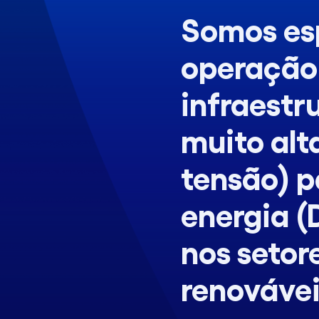
Somos esp
operação
infraestru
muito alt
tensão) p
energia (
nos setor
renováveis