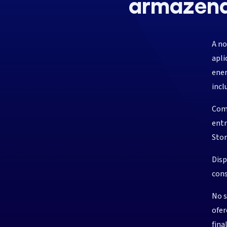
armazen
A no
apli
ener
incl
Com 
entr
Stor
Disp
cons
No s
ofer
fina