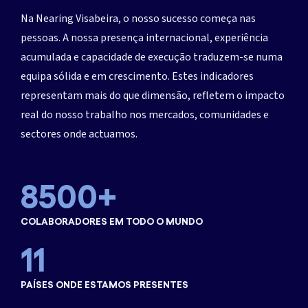
1416
Na Nearing Visabeira, o nosso sucesso começa nas
2833
pessoas. A nossa presença internacional, experiência
1
acumulada e capacidade de execução traduzem-se numa
4250
equipa sólida e em crescimento. Estes indicadores
3
representam mais do que dimensão, refletem o impacto
5666
real do nosso trabalho nos mercados, comunidades e
7
5
sectores onde actuamos.
7083
15
7
8500
+
22
9
COLABORADORES EM TODO O MUNDO
30
11
37
PAÍSES ONDE ESTAMOS PRESENTES